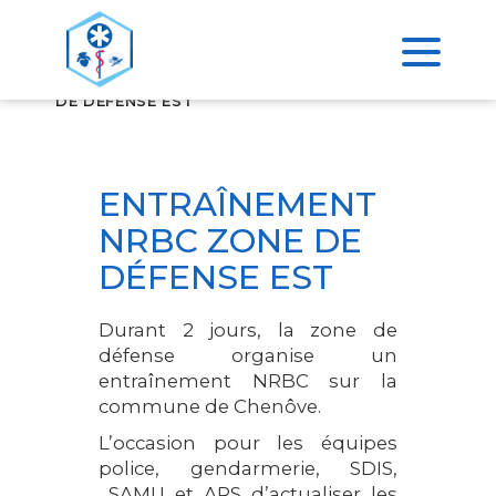
>
ACCUEIL
ENTRAÎNEMENT NRBC ZONE
DE DÉFENSE EST
ENTRAÎNEMENT
NRBC ZONE DE
DÉFENSE EST
Durant 2 jours, la zone de
défense organise un
entraînement NRBC sur la
commune de Chenôve.
L’occasion pour les équipes
police, gendarmerie, SDIS,
SAMU et ARS d’actualiser les