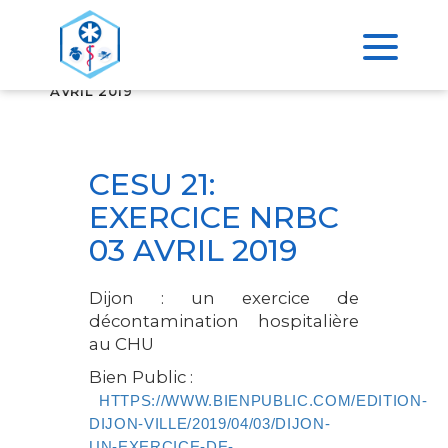
>
ACCUEIL
CESU 21: EXERCICE NRBC 03
AVRIL 2019
CESU 21:
EXERCICE NRBC
03 AVRIL 2019
Dijon : un exercice de
décontamination hospitalière
au CHU
Bien Public :
HTTPS://WWW.BIENPUBLIC.COM/EDITION-
DIJON-VILLE/2019/04/03/DIJON-
UN-EXERCICE-DE-