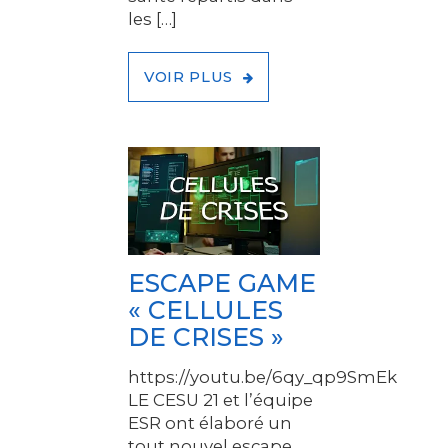
les […]
VOIR PLUS
ESCAPE GAME
« CELLULES
DE CRISES »
https://youtu.be/6qy_qp9SmEk
LE CESU 21 et l’équipe
ESR ont élaboré un
tout nouvel escape